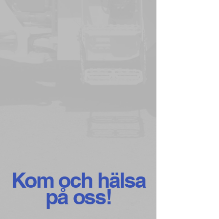
Kom och hälsa
på oss!