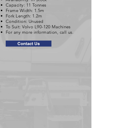
Capacity: 11 Tonnes
Frame Width: 1.5m
Fork Length: 1.2m
Condition: Unused
To Suit: Volvo L90-120 Machines
For any more information, call us.
Contact Us