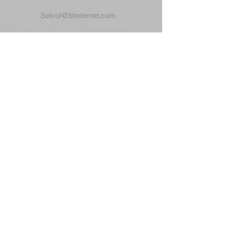
Selvol@btinternet.com
Bruce Selby och Son, Sandall
Lane, Kirk Sandall Industrial
Estate, Doncaster, DN3 1RA
Tel:
+44 (0) 1302 882233
Mobil:
+44 (0) 7768 670083